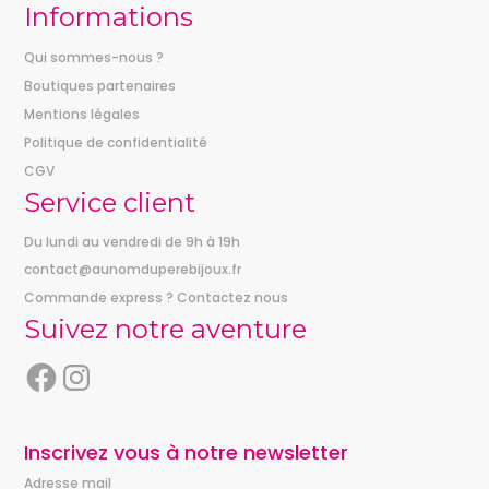
Informations
Qui sommes-nous ?
Boutiques partenaires
Mentions légales
Politique de confidentialité
CGV
Service client
Du lundi au vendredi de 9h à 19h
contact@aunomduperebijoux.fr
Commande express ? Contactez nous
Suivez notre aventure
F
I
a
n
c
s
e
t
Inscrivez vous à notre newsletter
b
a
Adresse mail
o
g