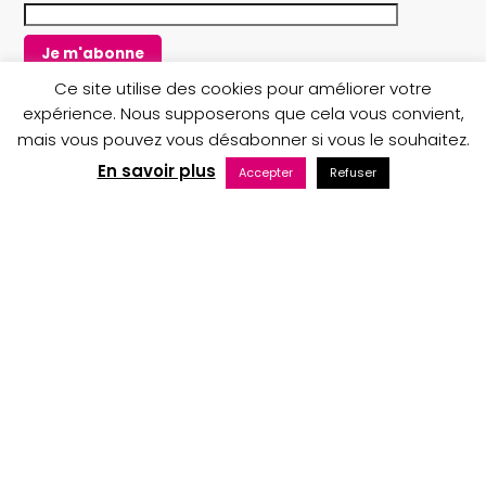
o
r
k
a
m
Ce site utilise des cookies pour améliorer votre
expérience. Nous supposerons que cela vous convient,
mais vous pouvez vous désabonner si vous le souhaitez.
Copyright © 2023 Au nom du Père boutique
En savoir plus
Accepter
Refuser
Maintenance web par Bluekat Digital