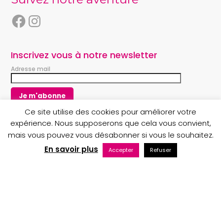
F
I
a
n
c
s
e
t
Inscrivez vous à notre newsletter
b
a
Adresse mail
o
g
o
r
k
a
m
Ce site utilise des cookies pour améliorer votre
expérience. Nous supposerons que cela vous convient,
mais vous pouvez vous désabonner si vous le souhaitez.
Copyright © 2023 Au nom du Père boutique
En savoir plus
Accepter
Refuser
Maintenance web par Bluekat Digital