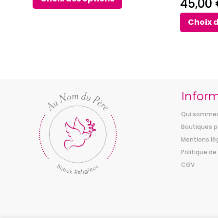
45,00
prix :
Choix 
34,00 €
à
42,00 €
Infor
Qui sommes
Boutiques p
Mentions lé
Politique de
CGV