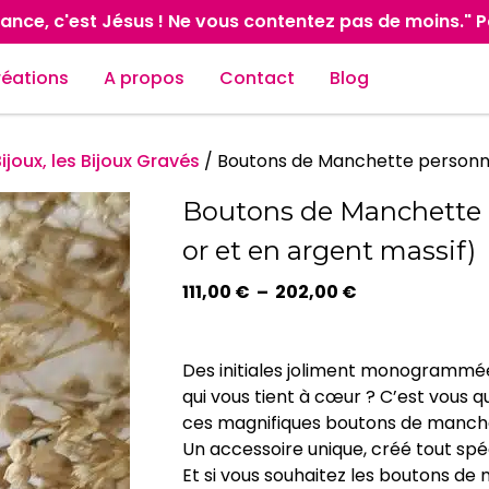
ance, c'est Jésus ! Ne vous contentez pas de moins." 
réations
A propos
Contact
Blog
ijoux, les Bijoux Gravés
/
Boutons de Manchette personnal
Boutons de Manchette p
or et en argent massif)
Plage
111,00
€
–
202,00
€
de
prix :
111,00 €
Des initiales joliment monogrammé
à
qui vous tient à cœur ? C’est vous q
202,00 €
ces magnifiques boutons de manch
Un accessoire unique, créé tout sp
Et si vous souhaitez les boutons de 