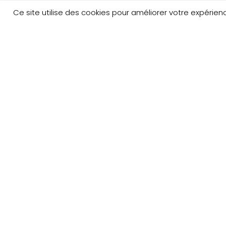
Ce site utilise des cookies pour améliorer votre expéri
Copyright © 2023 Au nom du Père boutique