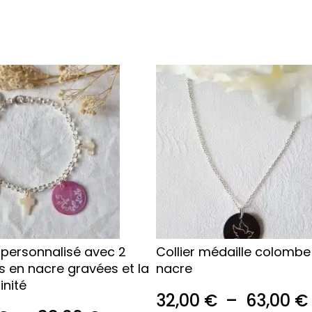
Ce
produit
a
plusieurs
.
variations.
Les
options
peuvent
être
choisies
sur
 personnalisé avec 2
Collier médaille colombe
la
s en nacre gravées et la
nacre
page
inité
du
32,00
€
–
63,00
€
produit