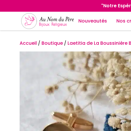
"Notre Espér
Nouveautés
Nos c
Accueil
/
Boutique
/
Laetitia de La Boussinière B