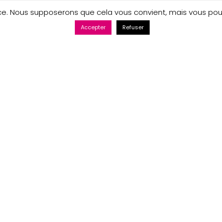
ence. Nous supposerons que cela vous convient, mais vous po
Accepter
Refuser
Maintenance web par Bluekat Digital