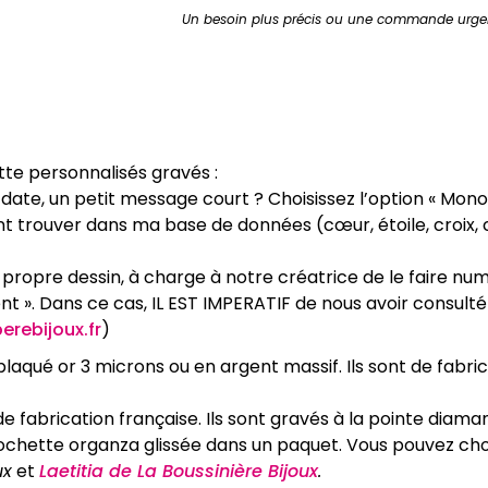
Boutons
Un besoin plus précis ou une commande urge
de
Manchette
personnalisés
gravés
(en
plaqué
 personnalisés gravés :
or
e date, un petit message court ? Choisissez l’option « M
et
t trouver dans ma base de données (cœur, étoile, croix, co
en
argent
propre dessin, à charge à notre créatrice de le faire numé
massif)
client ». Dans ce cas, IL EST IMPERATIF de nous avoir consu
ebijoux.fr
)
aqué or 3 microns ou en argent massif. Ils sont de fabric
fabrication française. Ils sont gravés à la pointe diam
chette organza glissée dans un paquet. Vous pouvez choi
ux
et
Laetitia de La Boussinière Bijoux
.