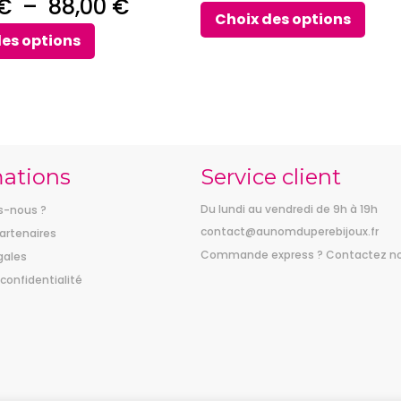
Plage
€
–
88,00
€
Choix des options
de
des options
prix :
45,00 €
à
88,00 €
mations
Service client
Du lundi au vendredi de 9h à 19h
-nous ?
contact@aunomduperebijoux.fr
artenaires
Commande express ? Contactez n
gales
 confidentialité