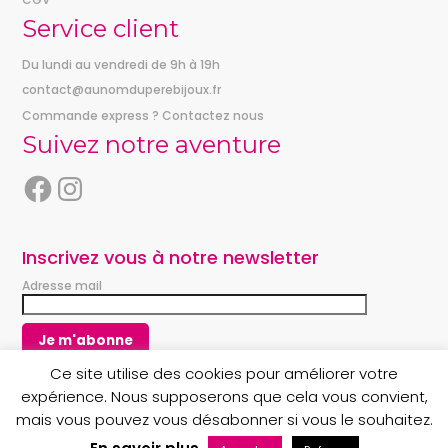
Service client
Du lundi au vendredi de 9h à 19h
contact@aunomduperebijoux.fr
Commande express ? Contactez nous
Suivez notre aventure
F
I
a
n
c
s
e
t
Inscrivez vous à notre newsletter
b
a
Adresse mail
o
g
o
r
k
a
m
Ce site utilise des cookies pour améliorer votre
expérience. Nous supposerons que cela vous convient,
mais vous pouvez vous désabonner si vous le souhaitez.
Copyright © 2023 Au nom du Père boutique