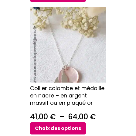
prix :
Ce
45,00 €
produit
a
à
plusieurs
88,00 €
variations.
Les
options
peuvent
être
choisies
sur
Collier colombe et médaille
la
en nacre – en argent
page
massif ou en plaqué or
du
produit
Plage
41,00
€
–
64,00
€
de
Choix des options