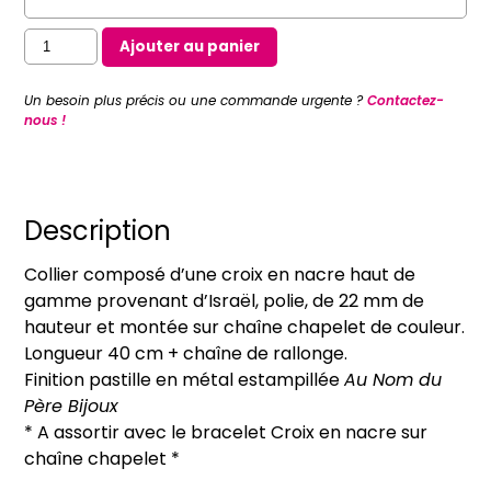
quantité
Ajouter au panier
de
Collier
Un besoin plus précis ou une commande urgente ?
Contactez-
Croix
nous !
en
nacre
sur
chaîne
Description
chapelet
Collier composé d’une croix en nacre haut de
(couleurs
gamme provenant d’Israël, polie, de 22 mm de
vives)
hauteur et montée sur chaîne chapelet de couleur.
Longueur 40 cm + chaîne de rallonge.
Finition pastille en métal estampillée
Au Nom du
Père Bijoux
* A assortir avec le bracelet Croix en nacre sur
chaîne chapelet *