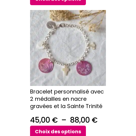
prix :
Ce
24,00 €
produit
a
à
plusieurs
29,00 €
variations.
Les
options
peuvent
être
choisies
sur
Bracelet personnalisé avec
la
2 médailles en nacre
page
gravées et la Sainte Trinité
du
produit
Plage
45,00
€
–
88,00
€
de
Choix des options