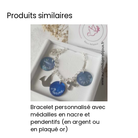
Produits similaires
Ce
produit
a
plusieurs
variations.
Les
options
peuvent
être
choisies
sur
Bracelet personnalisé avec
la
médailles en nacre et
page
pendentifs (en argent ou
du
en plaqué or)
produit