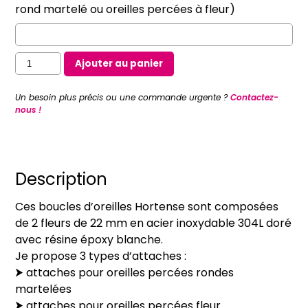
rond martelé ou oreilles percées à fleur)
quantité
Ajouter au panier
de
Boucles
Un besoin plus précis ou une commande urgente ?
Contactez-
d'oreilles
nous !
Hortense
(clip
ou
oreilles
Description
percées)
Ces boucles d’oreilles Hortense sont composées
de 2 fleurs de 22 mm en acier inoxydable 304L doré
avec résine époxy blanche.
Je propose 3 types d’attaches :
⮞ attaches pour oreilles percées rondes
martelées
⮞ attaches pour oreilles percées fleur