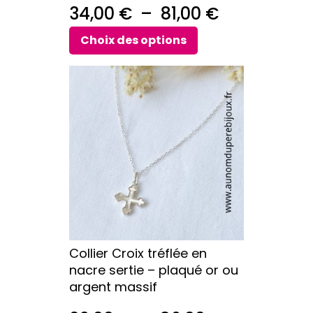
du
Plage
34,00
€
–
81,00
€
produit
de
Choix des options
prix :
Ce
34,00 €
produit
a
à
plusieurs
81,00 €
variations.
Les
options
peuvent
être
choisies
sur
Collier Croix tréflée en
la
nacre sertie – plaqué or ou
page
argent massif
du
produit