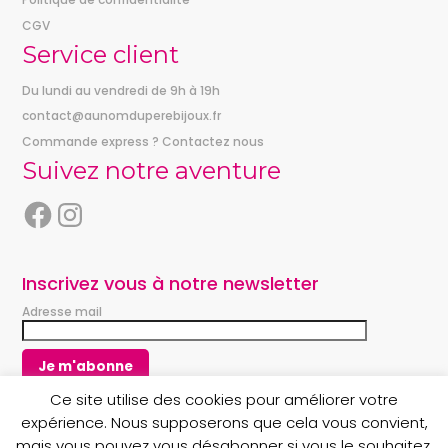
CGV
Service client
Du lundi au vendredi de 9h à 19h
contact@aunomduperebijoux.fr
Commande express ? Contactez nous
Suivez notre aventure
F
I
a
n
c
s
e
t
Inscrivez vous à notre newsletter
b
a
Adresse mail
o
g
o
r
k
a
m
Ce site utilise des cookies pour améliorer votre
expérience. Nous supposerons que cela vous convient,
mais vous pouvez vous désabonner si vous le souhaitez.
Copyright © 2023 Au nom du Père boutique