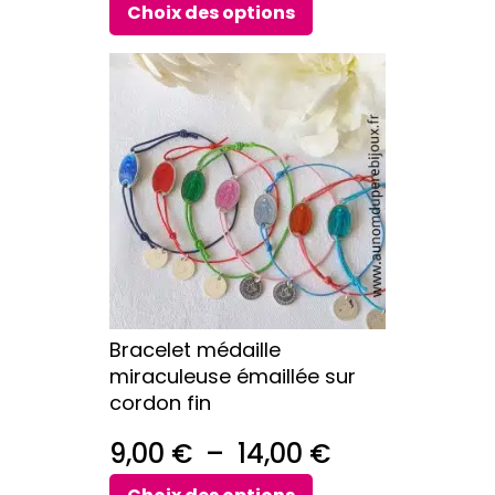
de
Choix des options
prix :
Ce
74,00 €
produit
a
à
plusieurs
108,00 €
variations.
Les
options
peuvent
être
choisies
sur
Bracelet médaille
la
miraculeuse émaillée sur
page
cordon fin
du
produit
Plage
9,00
€
–
14,00
€
de