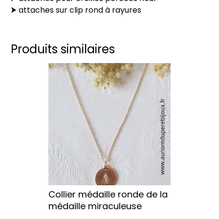
⮞ attaches sur clip rond à rayures
Produits similaires
Ce
produit
a
plusieurs
variations.
Les
options
peuvent
être
choisies
sur
Collier médaille ronde de la
la
médaille miraculeuse
page