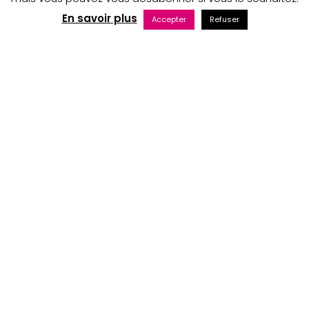
En savoir plus
Accepter
Refuser
Maintenance web par Bluekat Digital