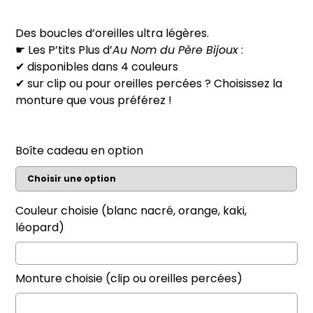
prix :
19,00 €
Des boucles d’oreilles ultra légères.
à
☛ Les P’tits Plus d’
Au Nom du Père Bijoux
:
24,00 €
✔ disponibles dans 4 couleurs
✔ sur clip ou pour oreilles percées ? Choisissez la
monture que vous préférez !
Boîte cadeau en option
Couleur choisie (blanc nacré, orange, kaki,
léopard)
Monture choisie (clip ou oreilles percées)