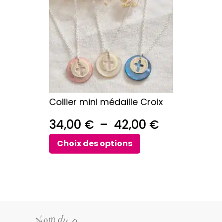
plusieurs
variations.
Les
options
peuvent
être
choisies
sur
Collier mini médaille Croix
la
page
Plage
34,00
€
–
42,00
€
du
de
produit
Choix des options
prix :
34,00 €
à
42,00 €