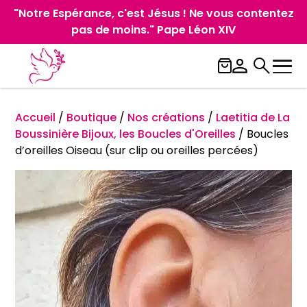
"Notre Espérance, c'est Jésus ! Ne vous contentez
pas de moins." Pape Léon XIV
Accueil
/
Boutique
/
Nos créations
/
Laetitia de La
Boussinière Bijoux, les Boucles d'Oreilles
/
Boucles
d’oreilles Oiseau (sur clip ou oreilles percées)