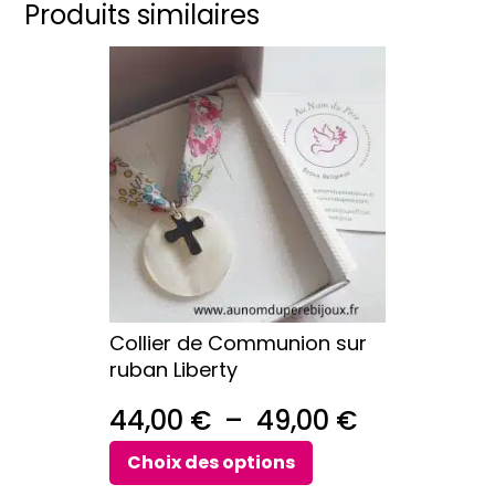
Produits similaires
Ce
produit
a
plusieurs
variations.
Les
options
peuvent
être
choisies
sur
Collier de Communion sur
la
ruban Liberty
page
du
Plage
44,00
€
–
49,00
€
produit
de
Choix des options