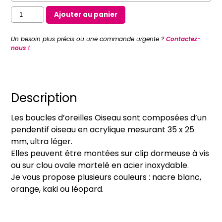
quantité
Ajouter au panier
de
Boucles
Un besoin plus précis ou une commande urgente ?
Contactez-
d'oreilles
nous !
Oiseau
(sur
clip
ou
Description
oreilles
Les boucles d’oreilles Oiseau sont composées d’un
percées)
pendentif oiseau en acrylique mesurant 35 x 25
mm, ultra léger.
Elles peuvent être montées sur clip dormeuse à vis
ou sur clou ovale martelé en acier inoxydable.
Je vous propose plusieurs couleurs : nacre blanc,
orange, kaki ou léopard.