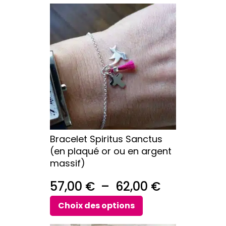
prix :
Ce
44,00 €
produit
a
à
plusieurs
49,00 €
variations.
Les
options
peuvent
être
choisies
sur
Bracelet Spiritus Sanctus
la
(en plaqué or ou en argent
page
massif)
du
produit
Plage
57,00
€
–
62,00
€
de
Choix des options
prix :