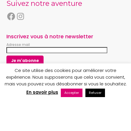
Suivez notre aventure
F
I
a
n
c
s
e
t
Inscrivez vous à notre newsletter
b
a
Adresse mail
o
g
o
r
k
a
m
Ce site utilise des cookies pour améliorer votre
expérience. Nous supposerons que cela vous convient,
mais vous pouvez vous désabonner si vous le souhaitez.
Copyright © 2023 Au nom du Père boutique
En savoir plus
Accepter
Refuser
Maintenance web par Bluekat Digital