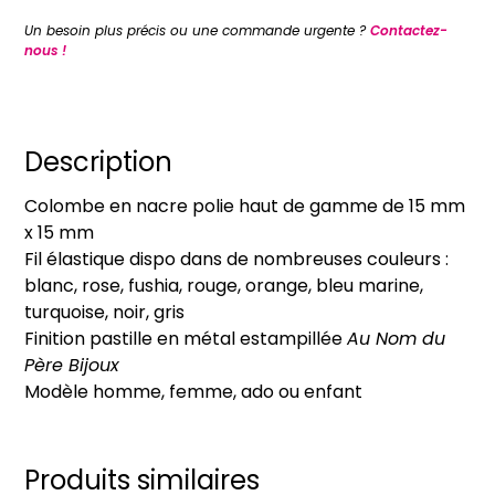
Bracelet
Un besoin plus précis ou une commande urgente ?
Contactez-
Colombe
nous !
en
nacre
sur
fil
Description
élastique
Colombe en nacre polie haut de gamme de 15 mm
x 15 mm
Fil élastique dispo dans de nombreuses couleurs :
blanc, rose, fushia, rouge, orange, bleu marine,
turquoise, noir, gris
Finition pastille en métal estampillée
Au Nom du
Père Bijoux
Modèle homme, femme, ado ou enfant
Produits similaires