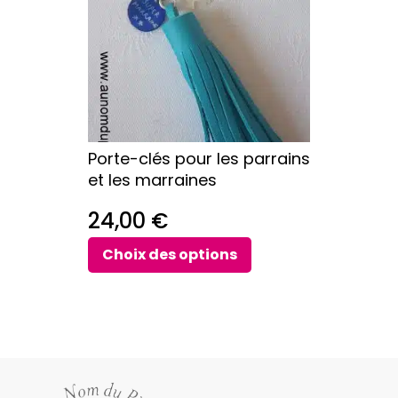
variations.
Les
options
peuvent
être
choisies
sur
Porte-clés pour les parrains
la
et les marraines
page
du
24,00
€
produit
Choix des options