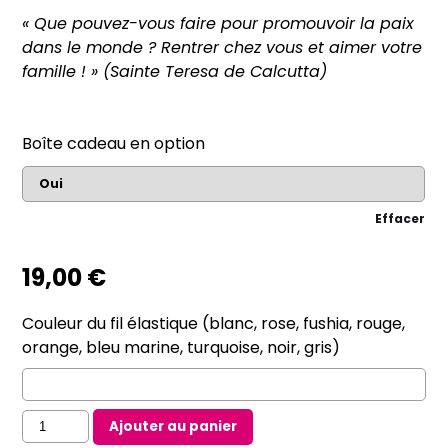
14,00 €
« Que pouvez-vous faire pour promouvoir la paix
à
dans le monde ? Rentrer chez vous et aimer votre
19,00 €
famille ! » (Sainte Teresa de Calcutta)
Boîte cadeau en option
Effacer
19,00
€
Couleur du fil élastique (blanc, rose, fushia, rouge,
orange, bleu marine, turquoise, noir, gris)
quantité
Ajouter au panier
de