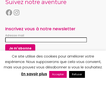
Suivez notre aventure
F
I
a
n
c
s
e
t
Inscrivez vous à notre newsletter
b
a
Adresse mail
o
g
o
r
k
a
m
Ce site utilise des cookies pour améliorer votre
expérience. Nous supposerons que cela vous convient,
mais vous pouvez vous désabonner si vous le souhaitez.
Copyright © 2023 Au nom du Père boutique
En savoir plus
Accepter
Refuser
Maintenance web par Bluekat Digital