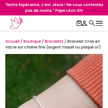
"Notre Espérance, c'est Jésus ! Ne vous contentez
pas de moins." Pape Léon XIV
Accueil
/
Boutique
/
Bracelets
/
Bracelet Croix en
nacre sur chaîne fine (argent massif ou plaqué or)