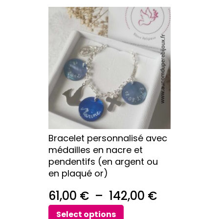
prix :
Ce
43,00 €
produit
a
à
plusieurs
51,00 €
variations.
Les
options
peuvent
être
choisies
sur
Bracelet personnalisé avec
la
médailles en nacre et
page
pendentifs (en argent ou
du
en plaqué or)
produit
Plage
61,00
€
–
142,00
€
de
Select options