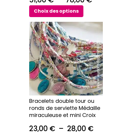
produit
de
Choix des options
prix :
Ce
51,00 €
produit
a
à
plusieurs
78,00 €
variations.
Les
options
peuvent
être
choisies
sur
Bracelets double tour ou
la
ronds de serviette Médaille
page
miraculeuse et mini Croix
du
produit
Plage
23,00
€
–
28,00
€