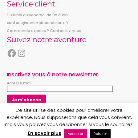
Service client
Du lundi au vendredi de 9h à 19h
contact@aunomduperebijoux.fr
Commande express ? Contactez nous
Suivez notre aventure
F
I
a
n
c
s
e
t
Inscrivez vous à notre newsletter
b
a
Adresse mail
o
g
o
r
k
a
m
Ce site utilise des cookies pour améliorer votre
expérience. Nous supposerons que cela vous convient,
mais vous pouvez vous désabonner si vous le souhaitez.
Copyright © 2023 Au nom du Père boutique
En savoir plus
Accepter
Refuser