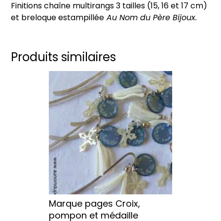
Finitions chaîne multirangs 3 tailles (15, 16 et 17 cm)
or)
et breloque estampillée
Au Nom du Père Bijoux.
Produits similaires
Ce
produit
a
plusieurs
variations.
Les
options
peuvent
être
choisies
sur
Marque pages Croix,
la
pompon et médaille
page