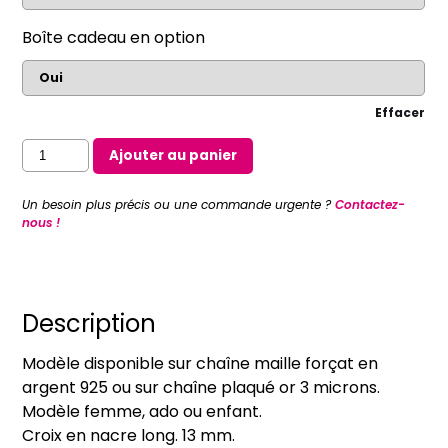
Boîte cadeau en option
Effacer
quantité
Ajouter au panier
de
Bracelet
Un besoin plus précis ou une commande urgente ?
Contactez-
Croix
nous !
en
nacre
sur
chaîne
Description
fine
Modèle disponible sur chaîne maille forçat en
(argent
argent 925 ou sur chaîne plaqué or 3 microns.
massif
Modèle femme, ado ou enfant.
ou
Croix en nacre long. 13 mm.
plaqué