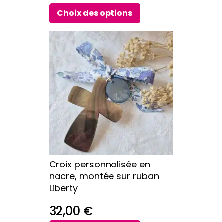
de
Choix des options
prix :
Ce
23,00 €
produit
a
à
plusieurs
28,00 €
variations.
Les
options
peuvent
être
choisies
sur
Croix personnalisée en
la
nacre, montée sur ruban
page
Liberty
du
produit
32,00
€