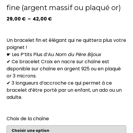
fine (argent massif ou plaqué or)
Plage
29,00
€
–
42,00
€
de
prix :
29,00 €
Un bracelet fin et élégant qui ne quittera plus votre
à
poignet !
42,00 €
☛ Les P’tits Plus d’
Au Nom du Père Bijoux
✔ Ce bracelet Croix en nacre sur chaîne est
disponible sur chaîne en argent 925 ou en plaqué
or 3 microns.
✔ 3 longueurs d’accroche ce qui permet à ce
bracelet d’être porté par un enfant, un ado ou un
adulte.
Choix de la chaîne