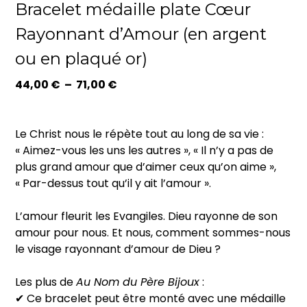
Bracelet médaille plate Cœur
Rayonnant d’Amour (en argent
ou en plaqué or)
Plage
44,00
€
–
71,00
€
de
prix :
44,00 €
Le Christ nous le répète tout au long de sa vie :
à
« Aimez-vous les uns les autres », « Il n’y a pas de
71,00 €
plus grand amour que d’aimer ceux qu’on aime »,
« Par-dessus tout qu’il y ait l’amour ».
L’amour fleurit les Evangiles. Dieu rayonne de son
amour pour nous. Et nous, comment sommes-nous
le visage rayonnant d’amour de Dieu ?
Les plus de
Au Nom du Père Bijoux
:
✔ Ce bracelet peut être monté avec une médaille