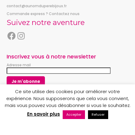
contact@aunomduperebijoux.fr
Commande express ? Contactez nous
Suivez notre aventure
F
I
a
n
c
s
e
t
Inscrivez vous à notre newsletter
b
a
Adresse mail
o
g
o
r
k
a
m
Ce site utilise des cookies pour améliorer votre
expérience. Nous supposerons que cela vous convient,
mais vous pouvez vous désabonner si vous le souhaitez.
Copyright © 2023 Au nom du Père boutique
En savoir plus
Accepter
Refuser
Maintenance web par Bluekat Digital