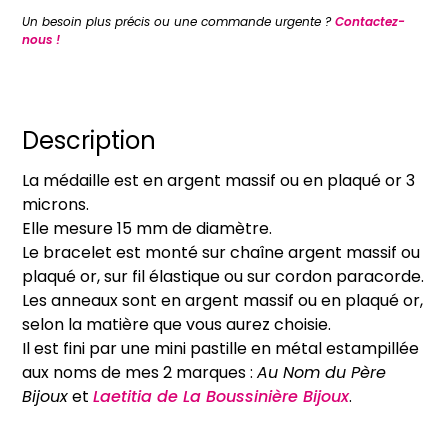
Bracelet
Un besoin plus précis ou une commande urgente ?
Contactez-
médaille
nous !
plate
Cœur
Rayonnant
d'Amour
Description
(en
La médaille est en argent massif ou en plaqué or 3
argent
microns.
ou
Elle mesure 15 mm de diamètre.
en
Le bracelet est monté sur chaîne argent massif ou
plaqué
plaqué or, sur fil élastique ou sur cordon paracorde.
or)
Les anneaux sont en argent massif ou en plaqué or,
selon la matière que vous aurez choisie.
Il est fini par une mini pastille en métal estampillée
aux noms de mes 2 marques :
Au Nom du Père
Bijoux
et
Laetitia de La Boussinière Bijoux
.