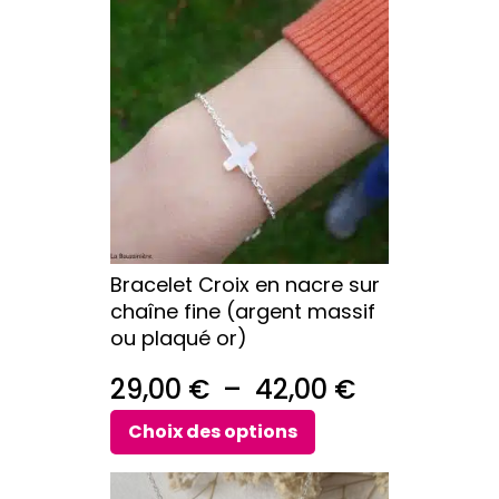
59,00 €
produit
a
à
plusieurs
64,00 €
variations.
Les
options
peuvent
être
choisies
sur
Bracelet Croix en nacre sur
la
chaîne fine (argent massif
page
ou plaqué or)
du
produit
Plage
29,00
€
–
42,00
€
de
Choix des options
prix :
Ce