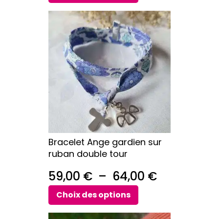
prix :
Ce
39,00 €
produit
a
à
plusieurs
90,00 €
variations.
Les
options
peuvent
être
choisies
sur
Bracelet Ange gardien sur
la
ruban double tour
page
du
Plage
59,00
€
–
64,00
€
produit
de
Choix des options
prix :
Ce