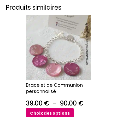
Produits similaires
Ce
produit
a
plusieurs
variations.
Les
options
peuvent
être
choisies
sur
Bracelet de Communion
la
personnalisé
page
du
Plage
39,00
€
–
90,00
€
produit
de
Choix des options