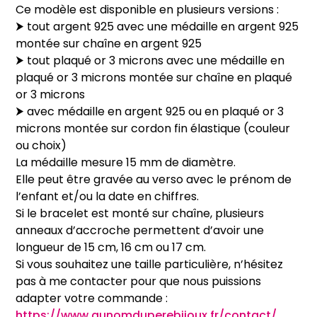
Ce modèle est disponible en plusieurs versions :
925
⮞ tout argent 925 avec une médaille en argent 925
ou
montée sur chaîne en argent 925
plaqué
⮞ tout plaqué or 3 microns avec une médaille en
or)
plaqué or 3 microns montée sur chaîne en plaqué
or 3 microns
⮞ avec médaille en argent 925 ou en plaqué or 3
microns montée sur cordon fin élastique (couleur
ou choix)
La médaille mesure 15 mm de diamètre.
Elle peut être gravée au verso avec le prénom de
l’enfant et/ou la date en chiffres.
Si le bracelet est monté sur chaîne, plusieurs
anneaux d’accroche permettent d’avoir une
longueur de 15 cm, 16 cm ou 17 cm.
Si vous souhaitez une taille particulière, n’hésitez
pas à me contacter pour que nous puissions
adapter votre commande :
https://www.aunomduperebijoux.fr/contact/