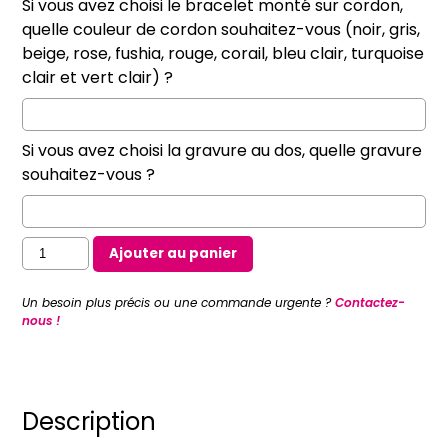
Si vous avez choisi le bracelet monté sur cordon,
quelle couleur de cordon souhaitez-vous (noir, gris,
beige, rose, fushia, rouge, corail, bleu clair, turquoise
clair et vert clair) ?
Si vous avez choisi la gravure au dos, quelle gravure
souhaitez-vous ?
quantité
Ajouter au panier
de
Bracelet
Un besoin plus précis ou une commande urgente ?
Contactez-
médaille
nous !
plate
de
la
Colombe
Description
(argent