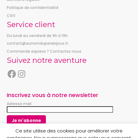
Politique de confidentialité
CGV
Service client
Du lundi au vendredi de 9h à 19h
contact@aunomduperebijoux.fr
Commande express ? Contactez nous
Suivez notre aventure
F
I
a
n
c
s
e
t
Inscrivez vous à notre newsletter
b
a
Adresse mail
o
g
o
r
k
a
m
Ce site utilise des cookies pour améliorer votre
expérience. Nous supposerons que cela vous convient,