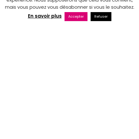
mais vous pouvez vous désabonner si vous le souhaitez.
Copyright © 2023 Au nom du Père boutique
En savoir plus
Accepter
Refuser
Maintenance web par Bluekat Digital