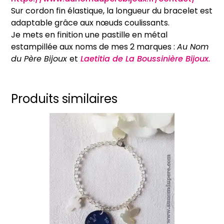
Sur cordon fin élastique, la longueur du bracelet est
adaptable grâce aux nœuds coulissants.
Je mets en finition une pastille en métal
estampillée aux noms de mes 2 marques :
Au Nom
du Père Bijoux
et
Laetitia de La Boussinière Bijoux.
Produits similaires
Ce
produit
a
plusieurs
variations.
Les
options
peuvent
être