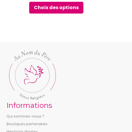
de
produit
Choix des options
prix :
18,00 €
à
23,00 €
Informations
Qui sommes-nous ?
Boutiques partenaires
Mentions légales