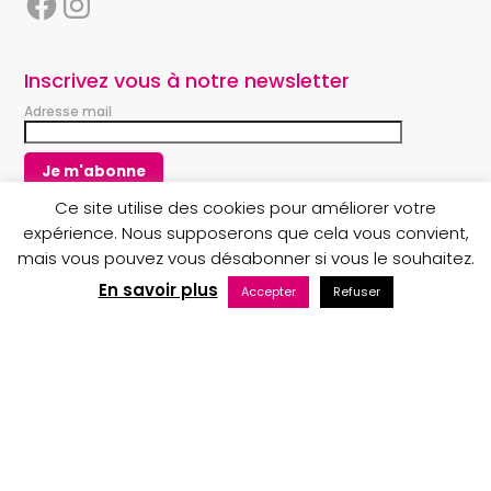
F
I
a
n
c
s
e
t
Inscrivez vous à notre newsletter
b
a
Adresse mail
o
g
o
r
k
a
m
Ce site utilise des cookies pour améliorer votre
expérience. Nous supposerons que cela vous convient,
mais vous pouvez vous désabonner si vous le souhaitez.
Copyright © 2023 Au nom du Père boutique
En savoir plus
Accepter
Refuser
Maintenance web par Bluekat Digital