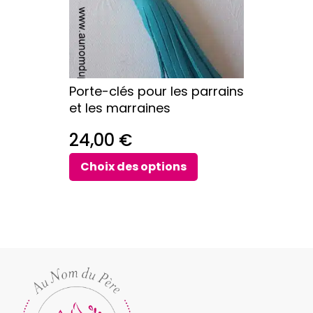
options
peuvent
être
choisies
sur
Porte-clés pour les parrains
la
et les marraines
page
du
24,00
€
produit
Choix des options