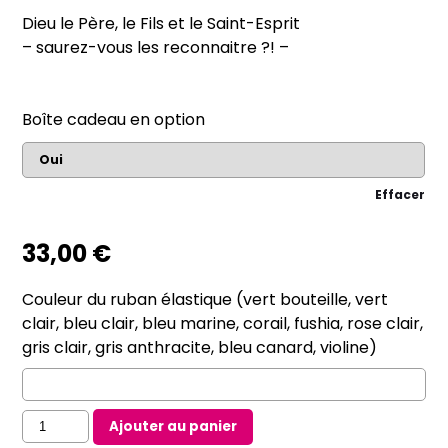
28,00 €
Dieu le Père, le Fils et le Saint-Esprit
à
– saurez-vous les reconnaitre ?! –
33,00 €
Boîte cadeau en option
Effacer
33,00
€
Couleur du ruban élastique (vert bouteille, vert
clair, bleu clair, bleu marine, corail, fushia, rose clair,
gris clair, gris anthracite, bleu canard, violine)
quantité
Ajouter au panier
de