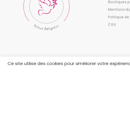
Boutiques p
Mentions lé
Politique de
CGV
Ce site utilise des cookies pour améliorer votre expéri
Copyright © 2023 Au nom du Père boutique