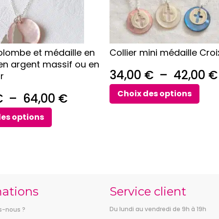
peuvent
être
choisies
sur
colombe et médaille en
Collier mini médaille Croi
la
en argent massif ou en
page
34,00
€
–
42,00
€
r
du
produit
Choix des options
Plage
€
–
64,00
€
de
des options
prix :
41,00 €
à
64,00 €
mations
Service client
Du lundi au vendredi de 9h à 19h
-nous ?