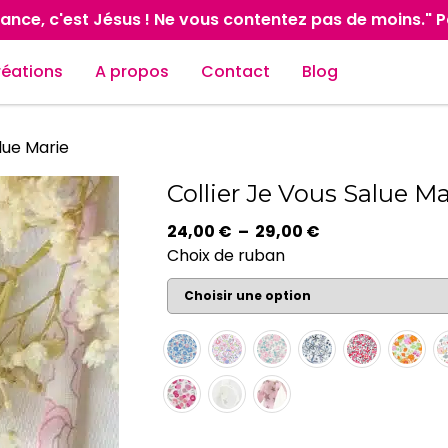
ance, c'est Jésus ! Ne vous contentez pas de moins." 
réations
A propos
Contact
Blog
lue Marie
Collier Je Vous Salue Ma
Plage
24,00
€
–
29,00
€
de
Choix de ruban
prix :
24,00 €
à
29,00 €