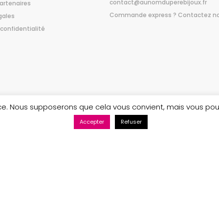
contact@aunomduperebijoux.fr
artenaires
Commande express ? Contactez n
gales
 confidentialité
ence. Nous supposerons que cela vous convient, mais vous po
Accepter
Refuser
Maintenance web par Bluekat Digital