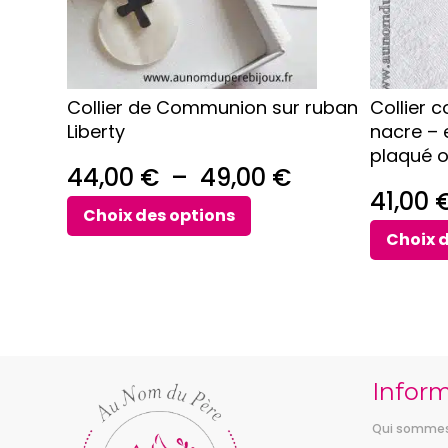
peuvent
peuvent
être
être
choisies
choisies
sur
sur
Collier de Communion sur ruban
Collier 
la
la
Liberty
nacre – 
page
page
plaqué o
du
du
Plage
44,00
€
–
49,00
€
produit
produit
41,00
de
Choix des options
Choix 
prix :
44,00 €
à
49,00 €
Infor
Qui sommes