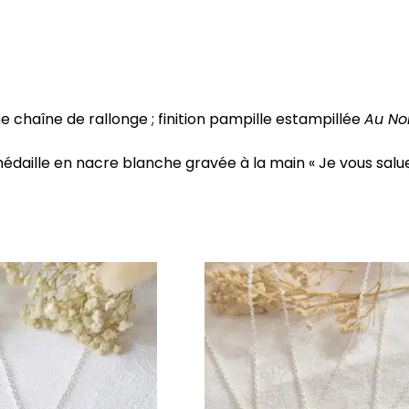
 chaîne de rallonge ; finition pampille estampillée
Au No
édaille en nacre blanche gravée à la main « Je vous salu
Ce
produit
a
plusieurs
.
variations.
Les
options