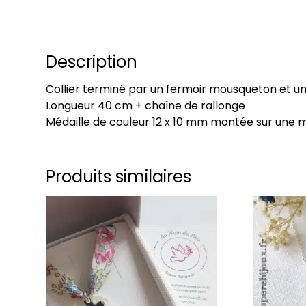
Description
Collier terminé par un fermoir mousqueton et une
Longueur 40 cm + chaîne de rallonge
Médaille de couleur 12 x 10 mm montée sur une m
Produits similaires
Ce
Ce
produit
produit
a
a
plusieurs
plusieurs
variations.
variations
Les
Les
options
options