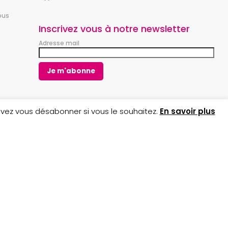
a
n
ous
c
s
e
t
Inscrivez vous à notre newsletter
b
a
Adresse mail
o
g
o
r
k
a
m
uvez vous désabonner si vous le souhaitez.
En savoir plus