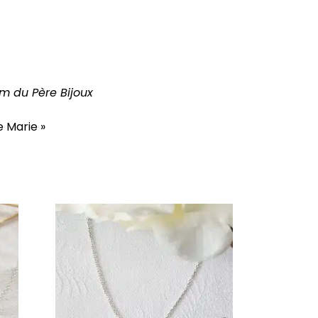
m du Père Bijoux
e Marie »
Ce
produit
a
plusieurs
variations.
Les
options