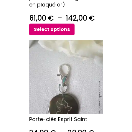
en plaqué or)
produit
Plage
61,00
€
–
142,00
€
de
Select options
prix :
Ce
61,00 €
produit
a
à
plusieurs
142,00 €
variations.
Les
options
peuvent
être
choisies
sur
Porte-clés Esprit Saint
la
page