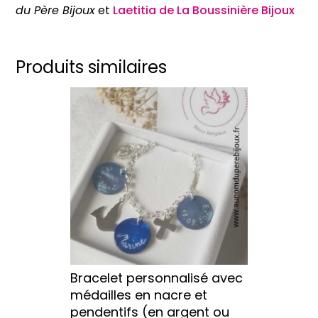
du Père Bijoux
et
Laetitia de La Boussinière Bijoux
or)
Produits similaires
Ce
produit
a
plusieurs
variations.
Les
options
peuvent
être
choisies
sur
Bracelet personnalisé avec
la
médailles en nacre et
page
pendentifs (en argent ou
du