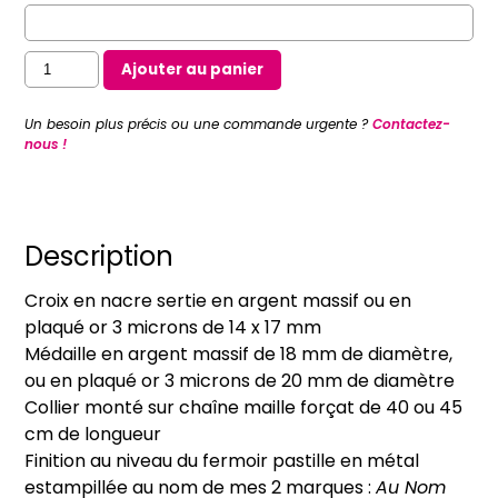
quantité
Ajouter au panier
de
Collier
Un besoin plus précis ou une commande urgente ?
Contactez-
Croix
nous !
en
nacre
sertie
et
Description
médaille
Croix en nacre sertie en argent massif ou en
à
plaqué or 3 microns de 14 x 17 mm
graver
Médaille en argent massif de 18 mm de diamètre,
(en
ou en plaqué or 3 microns de 20 mm de diamètre
argent
Collier monté sur chaîne maille forçat de 40 ou 45
massif
cm de longueur
ou
Finition au niveau du fermoir pastille en métal
en
estampillée au nom de mes 2 marques :
Au Nom
plaqué