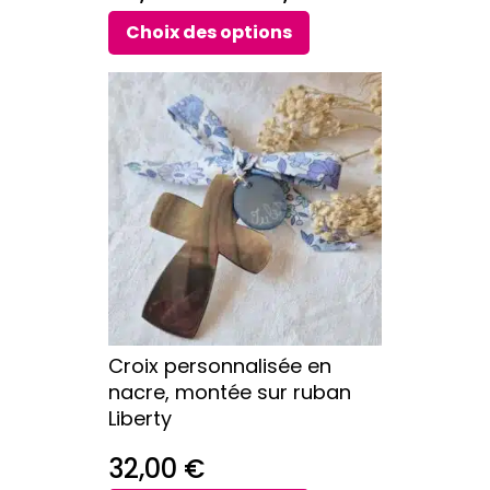
de
Choix des options
prix :
Ce
62,00 €
produit
a
à
plusieurs
88,00 €
variations.
Les
options
peuvent
être
choisies
sur
Croix personnalisée en
la
nacre, montée sur ruban
page
Liberty
du
produit
32,00
€