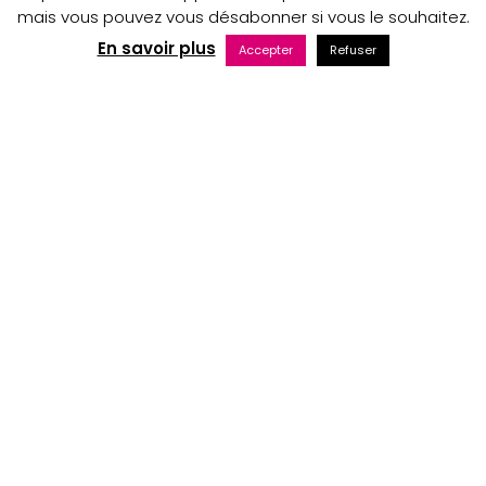
mais vous pouvez vous désabonner si vous le souhaitez.
Copyright © 2023 Au nom du Père boutique
En savoir plus
Accepter
Refuser
Maintenance web par Bluekat Digital