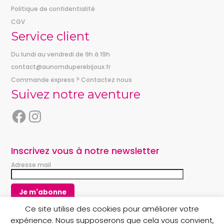
Politique de confidentialité
CGV
Service client
Du lundi au vendredi de 9h à 19h
contact@aunomduperebijoux.fr
Commande express ? Contactez nous
Suivez notre aventure
F
I
a
n
c
s
e
t
Inscrivez vous à notre newsletter
b
a
Adresse mail
o
g
o
r
k
a
m
Ce site utilise des cookies pour améliorer votre
expérience. Nous supposerons que cela vous convient,