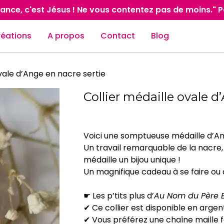
ance, c'est Jésus ! Ne vous contentez pas de moins." 
réations
A propos
Contact
Blog
ovale d’Ange en nacre sertie
Collier médaille ovale d
Voici une somptueuse médaille d’An
Un travail remarquable de la nacre, u
médaille un bijou unique !
Un magnifique cadeau à se faire ou à
☛ Les p’tits plus d’
Au Nom du Père B
✔ Ce collier est disponible en argen
✔ Vous préférez une chaîne maille f