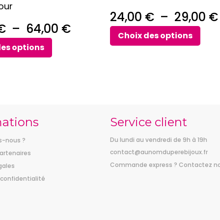
our
page
24,00
€
–
29,00
€
du
Plage
€
–
64,00
€
produit
Choix des options
de
des options
prix :
59,00 €
à
64,00 €
mations
Service client
Du lundi au vendredi de 9h à 19h
-nous ?
contact@aunomduperebijoux.fr
artenaires
Commande express ? Contactez n
gales
 confidentialité