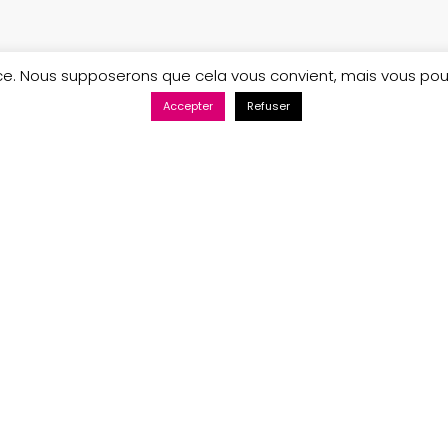
ence. Nous supposerons que cela vous convient, mais vous po
Accepter
Refuser
Maintenance web par Bluekat Digital