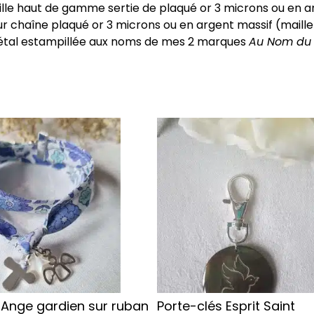
ille haut de gamme sertie de plaqué or 3 microns ou en a
 chaîne plaqué or 3 microns ou en argent massif (maille p
en métal estampillée aux noms de mes 2 marques
Au Nom du 
Ce
produit
a
plusieurs
.
variations.
Les
options
peuvent
être
choisies
sur
 Ange gardien sur ruban
Porte-clés Esprit Saint
la