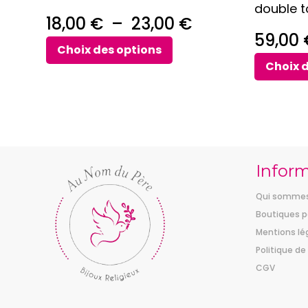
double t
page
page
Plage
18,00
€
–
23,00
€
du
du
59,00
de
produit
produit
Choix des options
Choix 
prix :
18,00 €
à
23,00 €
Infor
Qui sommes
Boutiques p
Mentions lé
Politique de
CGV