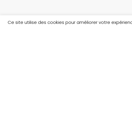
Ce site utilise des cookies pour améliorer votre expéri
Copyright © 2023 Au nom du Père boutique