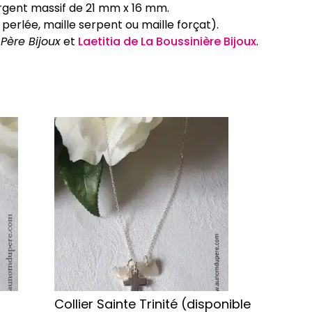
rgent massif de 21 mm x 16 mm.
erlée, maille serpent ou maille forçat).
Père Bijoux
et
Laetitia de La Boussinière Bijoux
.
Ce
produit
a
plusieurs
variations.
Les
options
peuvent
être
choisies
sur
Collier Sainte Trinité (disponible
la