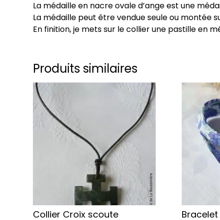
La médaille en nacre ovale d’ange est une méda
La médaille peut être vendue seule ou montée sur
En finition, je mets sur le collier une pastille 
Produits similaires
Ce
Ce
produit
produit
a
a
plusieurs
plusieurs
variations.
variations
Les
Les
options
options
peuvent
peuvent
être
être
choisies
choisies
sur
sur
Collier Croix scoute
Bracelet
la
la