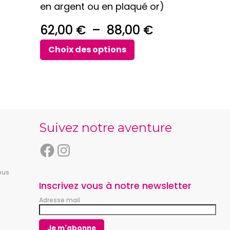
en argent ou en plaqué or)
page
Plage
du
Plage
62,00
€
–
88,00
€
de
produit
de
Choix des options
prix :
prix :
24,00 €
62,00 €
à
à
29,00 €
88,00 €
Suivez notre aventure
F
I
a
n
ous
c
s
e
t
Inscrivez vous à notre newsletter
b
a
Adresse mail
o
g
o
r
k
a
m