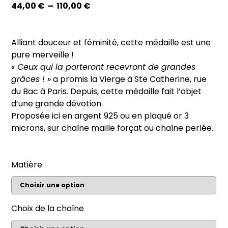
Plage
44,00
€
–
110,00
€
de
prix :
44,00 €
Alliant douceur et féminité, cette médaille est une
à
pure merveille !
110,00 €
« Ceux qui la porteront recevront de grandes
grâces ! »
a promis la Vierge à Ste Catherine, rue
du Bac à Paris. Depuis, cette médaille fait l’objet
d’une grande dévotion.
Proposée ici en argent 925 ou en plaqué or 3
microns, sur chaîne maille forçat ou chaîne perlée.
Matière
Choix de la chaîne