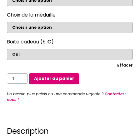
Choix de la médaille
Boite cadeau (5 €)
Effacer
quantité
Ajouter au panier
de
Collier
Un besoin plus précis ou une commande urgente ?
Contactez-
médaille
nous !
miraculeuse
en
nacre
sertie
Description
-