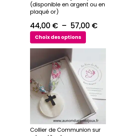
(disponible en argent ou en
page
plaqué or)
du
produit
Plage
44,00
€
–
57,00
€
de
Choix des options
prix :
Ce
44,00 €
produit
a
à
plusieurs
57,00 €
variations.
Les
options
peuvent
être
choisies
sur
Collier de Communion sur
la