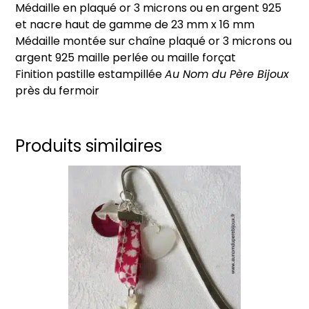
Médaille en plaqué or 3 microns ou en argent 925
plaqué
et nacre haut de gamme de 23 mm x 16 mm
or
Médaille montée sur chaîne plaqué or 3 microns ou
ou
argent 925 maille perlée ou maille forçat
argent
Finition pastille estampillée
Au Nom du Père Bijoux
massif
près du fermoir
Produits similaires
Ce
produit
a
plusieurs
variations.
Les
options
peuvent
être