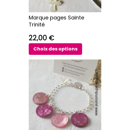
choisies
sur
Marque pages Sainte
la
Trinité
page
du
22,00
€
produit
Choix des options
Ce
produit
a
plusieurs
variations.
Les
options
peuvent
être
choisies