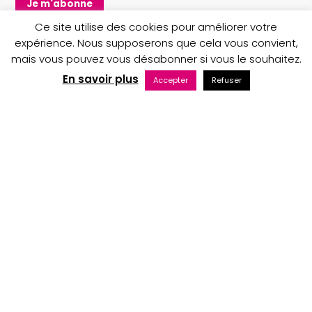
m
Ce site utilise des cookies pour améliorer votre
expérience. Nous supposerons que cela vous convient,
mais vous pouvez vous désabonner si vous le souhaitez.
Copyright © 2023 Au nom du Père boutique
En savoir plus
Accepter
Refuser
Maintenance web par Bluekat Digital