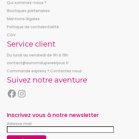
Qui sommes-nous ?
Boutiques partenaires
Mentions légales
Politique de confidentialité
CGV
Service client
Du lundi au vendredi de 9h à 19h
contact@aunomduperebijoux.fr
Commande express ? Contactez nous
Suivez notre aventure
F
I
a
n
c
s
e
t
Inscrivez vous à notre newsletter
b
a
Adresse mail
o
g
o
r
k
a