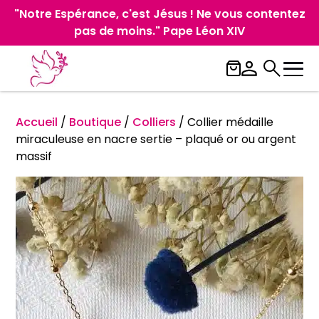
"Notre Espérance, c'est Jésus ! Ne vous contentez
pas de moins." Pape Léon XIV
Accueil
/
Boutique
/
Colliers
/
Collier médaille
miraculeuse en nacre sertie – plaqué or ou argent
massif