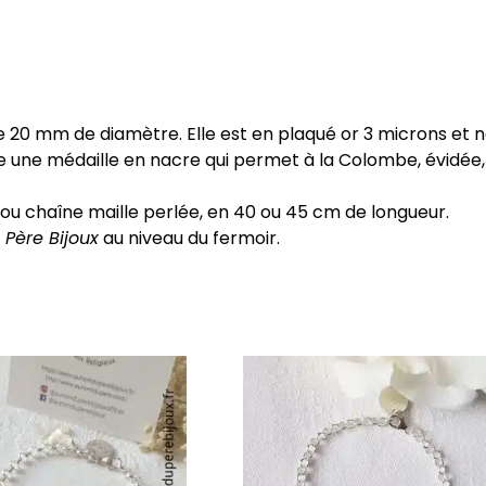
Sancte
Spiritus
re 20 mm de diamètre. Elle est en plaqué or 3 microns et 
ve une médaille en nacre qui permet à la Colombe, évidée
t ou chaîne maille perlée, en 40 ou 45 cm de longueur.
Père Bijoux
au niveau du fermoir.
Ce
produit
a
plusieurs
.
variations.