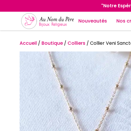
"Notre Espér
Nouveautés
Nos c
Accueil
/
Boutique
/
Colliers
/
Collier Veni Sanct