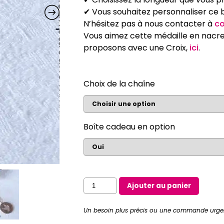
✔ Vous souhaitez personnaliser ce bij
N’hésitez pas à nous contacter à
co
Vous aimez cette médaille en nacre
proposons avec une Croix,
ici
.
Choix de la chaîne
Boîte cadeau en option
quantité
Ajouter au panier
de
Collier
Un besoin plus précis ou une commande urge
Veni