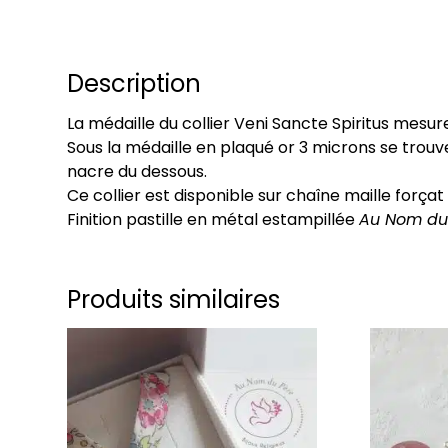
Description
La médaille du collier Veni Sancte Spiritus mesu
Sous la médaille en plaqué or 3 microns se trou
nacre du dessous.
Ce collier est disponible sur chaîne maille força
Finition pastille en métal estampillée
Au Nom du 
Produits similaires
Ce
Ce
produit
produit
a
a
plusieurs
plusieurs
variations.
variations