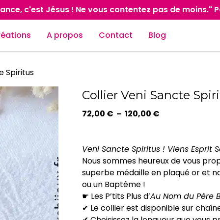
ance, c'est Jésus ! Ne vous contentez pas de moins." 
réations
A propos
Contact
Blog
e Spiritus
Collier Veni Sancte Spir
Plage
72,00
€
–
120,00
€
de
prix :
72,00 €
Veni Sancte Spiritus ! Viens Esprit S
à
Nous sommes heureux de vous propo
120,00 €
superbe médaille en plaqué or et n
ou un Baptême !
☛ Les P’tits Plus d’
Au Nom du Père Bi
✔ Le collier est disponible sur chaîn
✔ Choisissez la longueur que vous pr