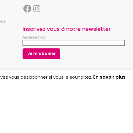
F
I
a
n
ous
c
s
e
t
Inscrivez vous à notre newsletter
b
a
Adresse mail
o
g
o
r
k
a
m
uvez vous désabonner si vous le souhaitez.
En savoir plus