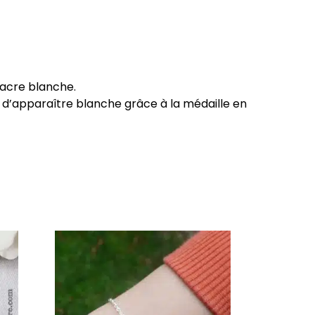
nacre blanche.
, d’apparaître blanche grâce à la médaille en
Ce
produit
a
plusieurs
variations.