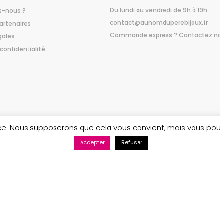
Du lundi au vendredi de 9h à 19h
-nous ?
contact@aunomduperebijoux.fr
artenaires
Commande express ? Contactez n
gales
 confidentialité
ence. Nous supposerons que cela vous convient, mais vous po
Accepter
Refuser
Maintenance web par Bluekat Digital