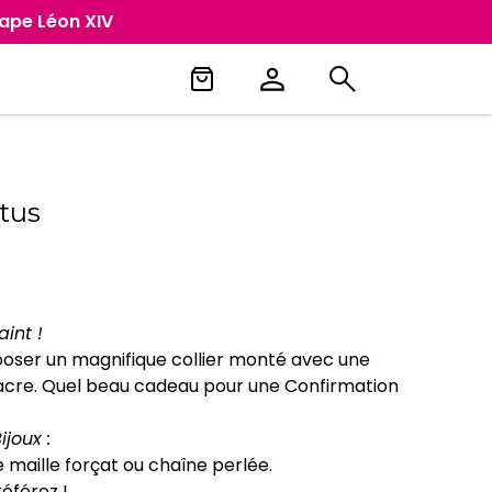
Pape Léon XIV
itus
aint !
ser un magnifique collier monté avec une
acre. Quel beau cadeau pour une Confirmation
joux :
e maille forçat ou chaîne perlée.
éférez !