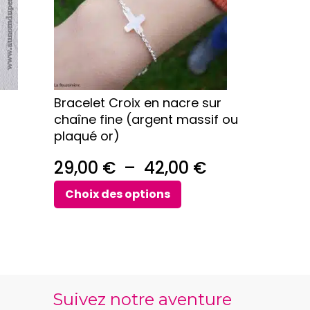
Les
options
peuvent
être
choisies
sur
Bracelet Croix en nacre sur
la
chaîne fine (argent massif ou
page
Plage
plaqué or)
du
de
produit
Plage
29,00
€
–
42,00
€
prix :
de
Choix des options
32,00 €
prix :
à
29,00 €
63,00 €
à
42,00 €
Suivez notre aventure