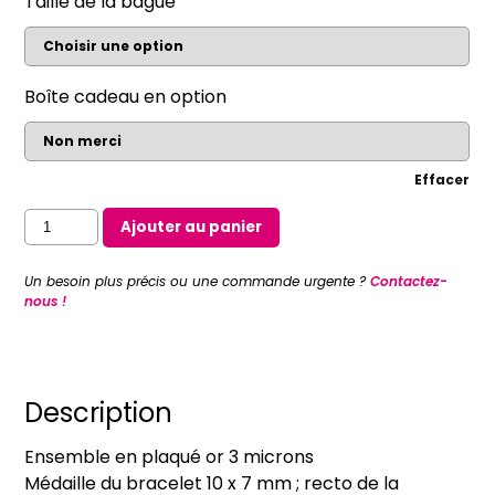
Taille de la bague
Boîte cadeau en option
Effacer
quantité
Ajouter au panier
de
Bracelet
Un besoin plus précis ou une commande urgente ?
Contactez-
jonc
nous !
médaille
miraculeuse
et
bague
Description
médaille
Ensemble en plaqué or 3 microns
miraculeuse
Médaille du bracelet 10 x 7 mm ; recto de la