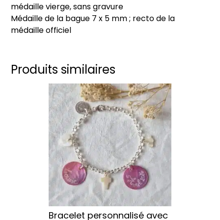
médaille vierge, sans gravure
Médaille de la bague 7 x 5 mm ; recto de la
médaille officiel
Produits similaires
Ce
produit
a
plusieurs
variations.
Les
options
peuvent
être
choisies
sur
Bracelet personnalisé avec
la