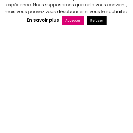
expérience. Nous supposerons que cela vous convient,
mais vous pouvez vous désabonner si vous le souhaitez.
Copyright © 2023 Au nom du Père boutique
En savoir plus
Accepter
Refuser
Maintenance web par Bluekat Digital