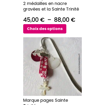
2 médailles en nacre
page
gravées et la Sainte Trinité
du
produit
Plage
45,00
€
–
88,00
€
de
Choix des options
prix :
Ce
45,00 €
produit
a
à
plusieurs
88,00 €
variations.
Les
options
peuvent
être
choisies
sur
Marque pages Sainte
la