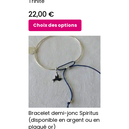
Trinité
page
du
22,00
€
produit
Choix des options
Ce
produit
a
plusieurs
variations.
Les
options
peuvent
être
choisies
sur
Bracelet demi-jonc Spiritus
la
(disponible en argent ou en
page
plaqué or)
du