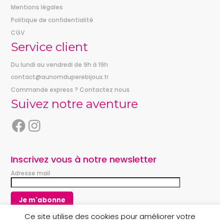
Mentions légales
Politique de confidentialité
CGV
Service client
Du lundi au vendredi de 9h à 19h
contact@aunomduperebijoux.fr
Commande express ? Contactez nous
Suivez notre aventure
F
I
a
n
c
s
e
t
Inscrivez vous à notre newsletter
b
a
Adresse mail
o
g
o
r
k
a
m
Ce site utilise des cookies pour améliorer votre