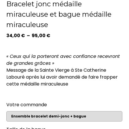
Bracelet jonc médaille
miraculeuse et bague médaille
miraculeuse
Plage
34,00
€
–
95,00
€
de
prix :
34,00 €
« Ceux qui la porteront avec confiance recevront
à
de grandes grâces »
95,00 €
Message de la Sainte Vierge à Ste Catherine
Labouré après lui avoir demandé de faire frapper
cette médaille miraculeuse
Votre commande