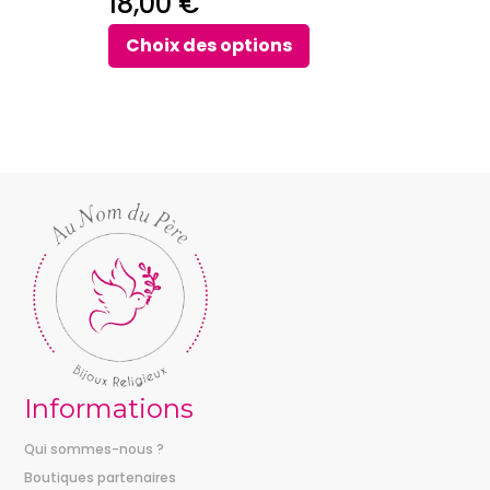
18,00
€
produit
Choix des options
Informations
Qui sommes-nous ?
Boutiques partenaires