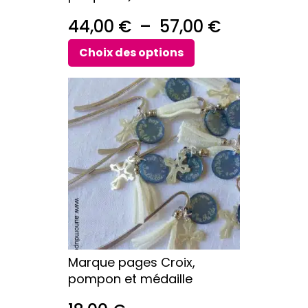
produit
Plage
44,00
€
–
57,00
€
de
Choix des options
prix :
Ce
44,00 €
produit
a
à
plusieurs
57,00 €
variations.
Les
options
peuvent
être
choisies
sur
Marque pages Croix,
la
pompon et médaille
page
du