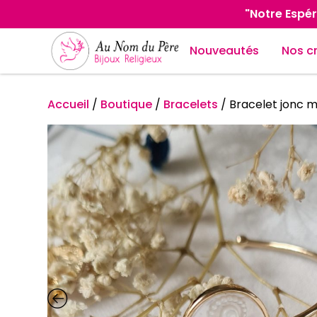
"Notre Espér
Nouveautés
Nos c
Accueil
/
Boutique
/
Bracelets
/
Bracelet jonc m