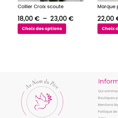
sur
sur
Collier Croix scoute
Marque p
la
la
page
page
Plage
18,00
€
–
23,00
€
22,00
du
du
de
produit
produit
Choix des options
Choix 
prix :
18,00 €
à
23,00 €
Infor
Qui sommes
Boutiques p
Mentions lé
Politique de