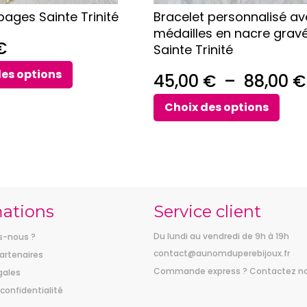
sur
ages Sainte Trinité
Bracelet personnalisé av
la
médailles en nacre gravé
page
€
Sainte Trinité
du
produit
des options
45,00
€
–
88,00
€
Choix des options
mations
Service client
Du lundi au vendredi de 9h à 19h
-nous ?
contact@aunomduperebijoux.fr
artenaires
Commande express ? Contactez n
gales
 confidentialité