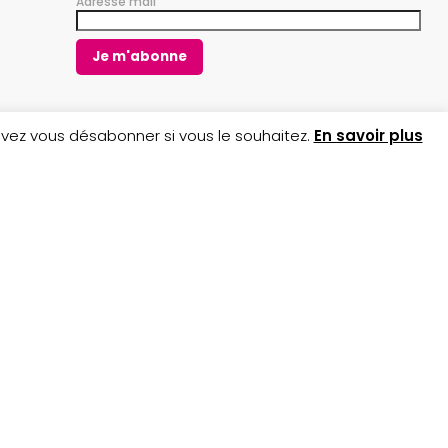
Adresse mail
o
g
o
r
k
a
m
uvez vous désabonner si vous le souhaitez.
En savoir plus