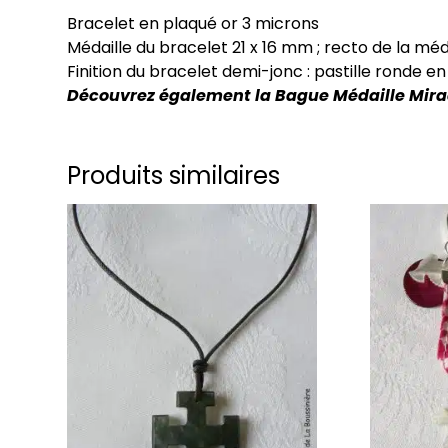
Bracelet en plaqué or 3 microns
Médaille du bracelet 21 x 16 mm ; recto de la méd
Finition du bracelet demi-jonc : pastille ronde 
Découvrez également la Bague Médaille Mirac
Produits similaires
Ce
Ce
produit
produit
a
a
plusieurs
plusieurs
variations.
variations
Les
Les
options
options
peuvent
peuvent
être
être
choisies
choisies