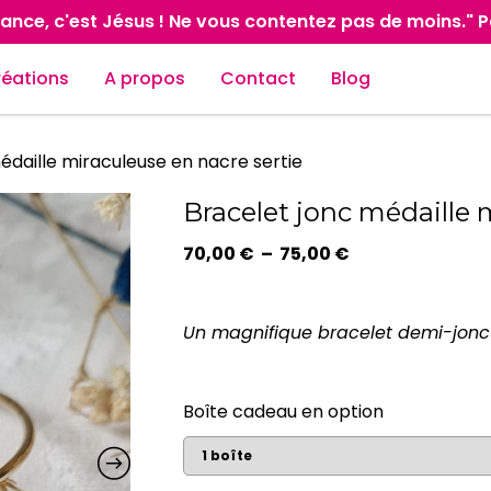
ance, c'est Jésus ! Ne vous contentez pas de moins." 
réations
A propos
Contact
Blog
édaille miraculeuse en nacre sertie
Bracelet jonc médaille 
Plage
70,00
€
–
75,00
€
de
prix :
70,00 €
Un magnifique bracelet demi-jonc 
à
75,00 €
Boîte cadeau en option