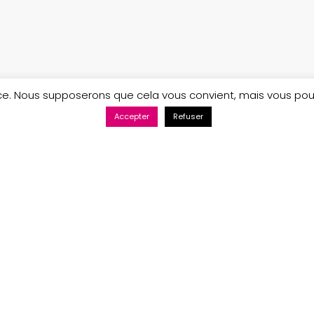
ence. Nous supposerons que cela vous convient, mais vous po
Accepter
Refuser
Maintenance web par Bluekat Digital