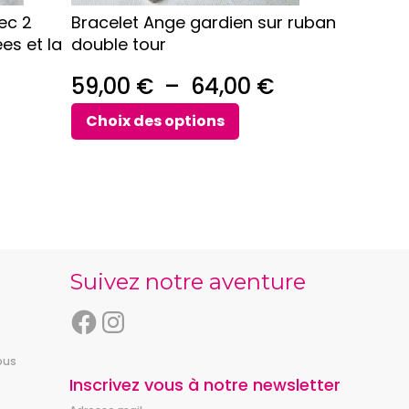
sur
ec 2
Bracelet Ange gardien sur ruban
la
es et la
double tour
page
du
Plage
59,00
€
–
64,00
€
produit
Plage
de
Choix des options
de
prix :
prix :
59,00 €
45,00 €
à
à
64,00 €
88,00 €
Suivez notre aventure
F
I
a
n
ous
c
s
e
t
Inscrivez vous à notre newsletter
b
a