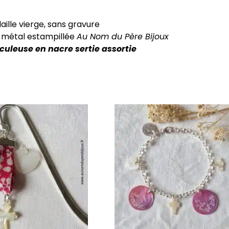
aille vierge, sans gravure
en métal estampillée
Au Nom du Père Bijoux
uleuse en nacre sertie assortie
Ce
produit
a
plusieurs
.
variations.
Les
options
peuvent
être
choisies