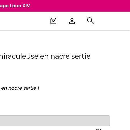
Pape Léon XIV
miraculeuse en nacre sertie
en nacre sertie !