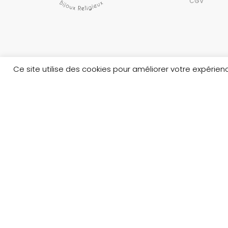
CGV
Ce site utilise des cookies pour améliorer votre expéri
Copyright © 2023 Au nom du Père boutique