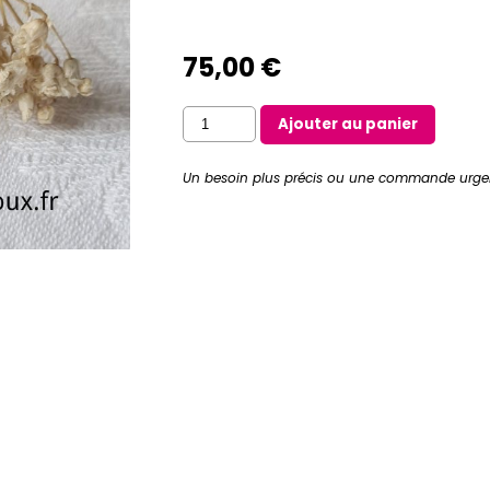
75,00
€
quantité
Ajouter au panier
de
Bracelet
Un besoin plus précis ou une commande urge
jonc
médaille
miraculeuse
en
nacre
sertie