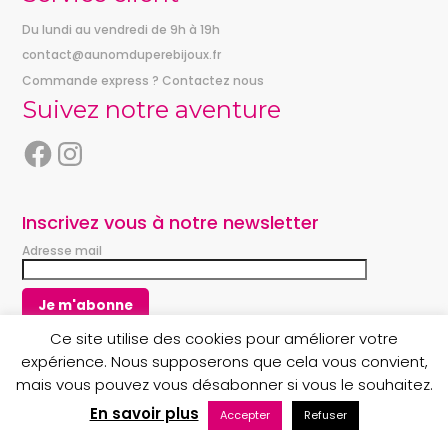
Du lundi au vendredi de 9h à 19h
contact@aunomduperebijoux.fr
Commande express ? Contactez nous
Suivez notre aventure
F
I
a
n
c
s
e
t
Inscrivez vous à notre newsletter
b
a
Adresse mail
o
g
o
r
k
a
m
Ce site utilise des cookies pour améliorer votre
expérience. Nous supposerons que cela vous convient,
mais vous pouvez vous désabonner si vous le souhaitez.
Copyright © 2023 Au nom du Père boutique
En savoir plus
Accepter
Refuser
Maintenance web par Bluekat Digital