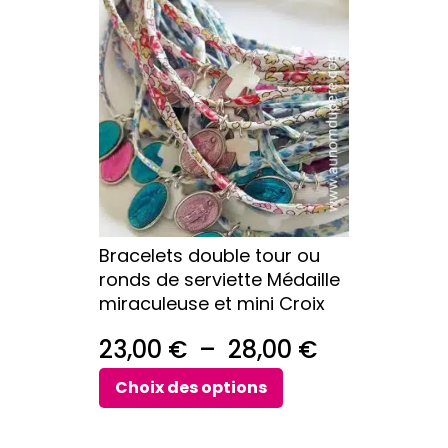
32,00 €
produit
a
à
plusieurs
63,00 €
variations.
Les
options
peuvent
être
choisies
sur
Bracelets double tour ou
la
ronds de serviette Médaille
page
miraculeuse et mini Croix
du
produit
Plage
23,00
€
–
28,00
€
de
Choix des options
prix :