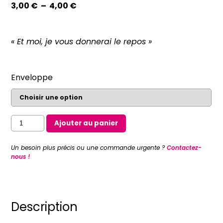
Plage
3,00
€
–
4,00
€
de
prix :
3,00 €
« Et moi, je vous donnerai le repos »
à
4,00 €
Enveloppe
quantité
Ajouter au panier
de
Carte
Un besoin plus précis ou une commande urgente ?
Contactez-
Cl'1
nous !
Dieu
"Venez
à
moi
Description
vous