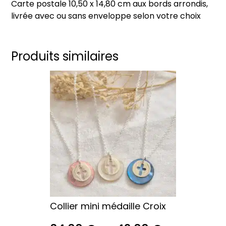
Carte postale 10,50 x 14,80 cm aux bords arrondis,
tous
livrée avec ou sans enveloppe selon votre choix
qui
peinez
sous
le
Produits similaires
poids
Ce
du
produit
fardeau"
a
plusieurs
variations.
Les
options
peuvent
être
choisies
sur
Collier mini médaille Croix
la
page